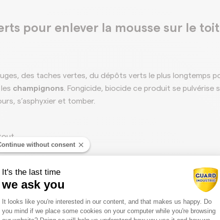
erts pour enlever la mousse sur le toi
ges, des taches vertes, du dépôts verts le plus longtemps pos
, les
champignons
. Fongicide, biocide ce produit se pulvérise s
ours, s’asphyxier et tomber.
tout.
Continue without consent
ion.
It's the last time
r faire la pluie.
we ask you
Consent Management Platform: Person
It looks like you're interested in our content, and that makes us happy. Do
you mind if we place some cookies on your computer while you're browsing
Axeptio consent