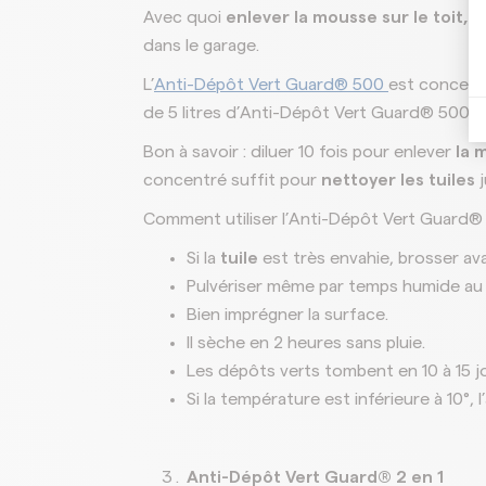
Avec quoi
enlever la mousse sur le toit, n
dans le garage.
L’
Anti-Dépôt Vert Guard® 500
est concentr
de 5 litres d’Anti-Dépôt Vert Guard® 500 
Bon à savoir : diluer 10 fois pour enlever
la 
concentré suffit pour
nettoyer les tuiles
j
Comment utiliser l’Anti-Dépôt Vert Guard®
Si la
tuile
est très envahie, brosser av
Pulvériser même par temps humide au 
Bien imprégner la surface.
Il sèche en 2 heures sans pluie.
Les dépôts verts tombent en 10 à 15 j
Si la température est inférieure à 10°, l
Anti-Dépôt Vert Guard® 2 en 1