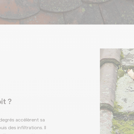
Decoration a
t ?
 degrés accélèrent sa
s des infiltrations. Il