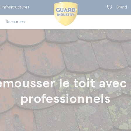
Infrastructures
Brand
Resources
on
ousser le toit avec 
t
oors
Clea
professionnels