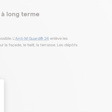
t à long terme
sible. L’
Anti-M Guard® 24
enlève les
ur la façade, le
toit
, la terrasse. Les dépôts
alize Your Options