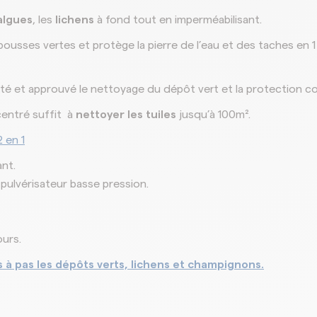
algues
, les
lichens
à fond tout en imperméabilisant.
ousses vertes et protège la pierre de l’eau et des taches en 1 ap
té et approuvé le nettoyage du dépôt vert et la protection con
entré suffit à
nettoyer les tuiles
jusqu’à 100m².
 en 1
ant.
pulvérisateur basse pression.
ours.
s à pas les dépôts verts, lichens et champignons.