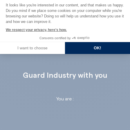
Consent Management Platform: Perso
It looks like you're interested in our content, and that makes us happy.
ALL THE REFERENCES
Do you mind if we place some cookies on your computer while you're
Axeptio consent
browsing our website? Doing so will help us understand how you use it
and how we can improve it.
We respect your privacy, here's how.
Consents certified by
I want to choose
OK!
Guard Industry with you
You are :